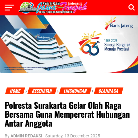
HOME
KESEHATAN
LINGKUNGAN
OLAHRAGA
›
›
›
Polresta Surakarta Gelar Olah Raga
Bersama Guna Mempererat Hubungan
Antar Anggota
By
ADMIN REDAKSI
-
Saturday, 13 December 2025