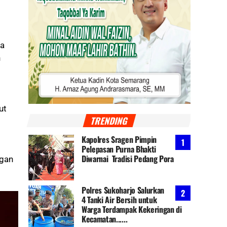
da
h
ut
TRENDING
Kapolres Sragen Pimpin
Pelepasan Purna Bhakti
Diwarnai Tradisi Pedang Pora
ngan
Polres Sukoharjo Salurkan
4 Tanki Air Bersih untuk
Warga Terdampak Kekeringan di
Kecamatan......