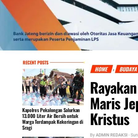
RECENT POSTS
HOME
BUDAYA
›
Rayakan 
Maris Je
Kapolres Pekalongan Salurkan
Kristus
13.000 Liter Air Bersih untuk
Warga Terdampak Kekeringan di
Sragi
By
ADMIN REDAKSI
-
Sun