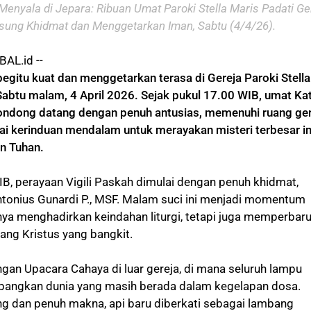
enyala di Jepara: Ribuan Umat Paroki Stella Maris Padati Ger
gsung Khidmat dan Menggetarkan Iman, Sabtu (4/4/26).
AL.id --
egitu kuat dan menggetarkan terasa di Gereja Paroki Stella
Sabtu malam, 4 April 2026. Sejak pukul 17.00 WIB, umat Kat
ondong datang dengan penuh antusias, memenuhi ruang ger
ai kerinduan mendalam untuk merayakan misteri terbesar 
an Tuhan.
IB, perayaan Vigili Paskah dimulai dengan penuh khidmat,
ntonius Gunardi P., MSF. Malam suci ini menjadi momentum
nya menghadirkan keindahan liturgi, tetapi juga memperbaru
ang Kristus yang bangkit.
gan Upacara Cahaya di luar gereja, di mana seluruh lampu
angkan dunia yang masih berada dalam kegelapan dosa.
g dan penuh makna, api baru diberkati sebagai lambang