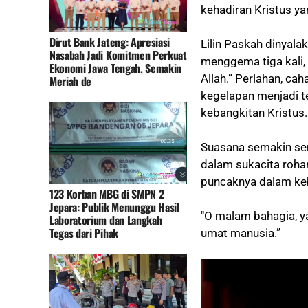
kehadiran Kristus y
Dirut Bank Jateng: Apresiasi
Lilin Paskah dinyala
Nasabah Jadi Komitmen Perkuat
menggema tiga kali,
Ekonomi Jawa Tengah, Semakin
Allah.” Perlahan, ca
Meriah de
kegelapan menjadi t
kebangkitan Kristus.
Suasana semakin sem
dalam sukacita roh
puncaknya dalam keb
123 Korban MBG di SMPN 2
Jepara: Publik Menunggu Hasil
"O malam bahagia, y
Laboratorium dan Langkah
Tegas dari Pihak
umat manusia.”