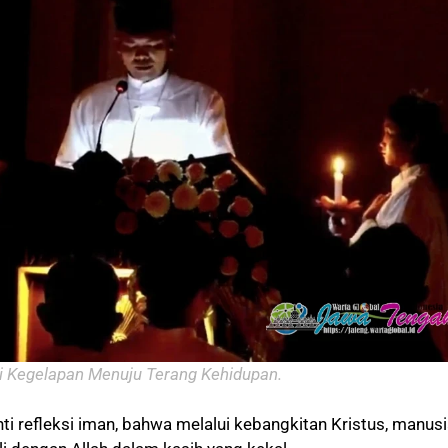
i Kegelapan Menuju Terang Kehidupan.
inti refleksi iman, bahwa melalui kebangkitan Kristus, manus