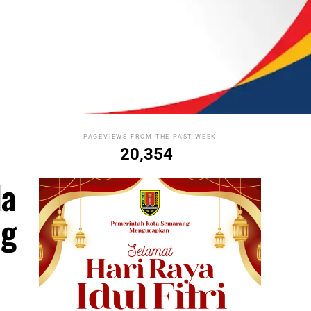
PAGEVIEWS FROM THE PAST WEEK
20,354
la
ng