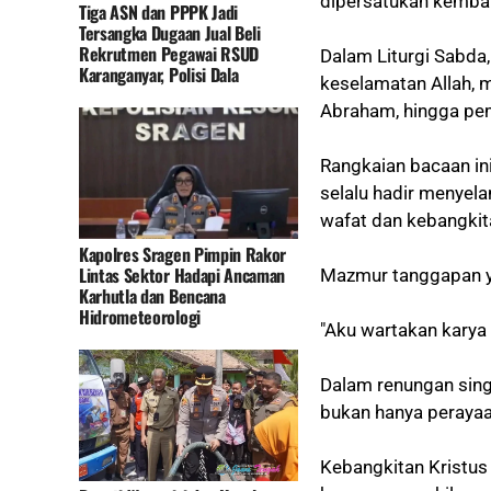
dipersatukan kembal
Tiga ASN dan PPPK Jadi
Tersangka Dugaan Jual Beli
Rekrutmen Pegawai RSUD
Dalam Liturgi Sabda
Karanganyar, Polisi Dala
keselamatan Allah, m
Abraham, hingga pem
Rangkaian bacaan ini
selalu hadir menyel
wafat dan kebangkita
Kapolres Sragen Pimpin Rakor
Lintas Sektor Hadapi Ancaman
Mazmur tanggapan y
Karhutla dan Bencana
Hidrometeorologi
"Aku wartakan karya
Dalam renungan sin
bukan hanya perayaan
Kebangkitan Kristus