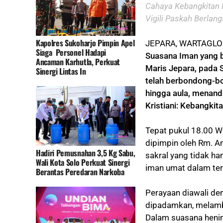
Cahaya Kebangkitan M
Vigili Paskah Berlan
Kapolres Sukoharjo Pimpin Apel
JEPARA, WARTAGLOB
Siaga Personel Hadapi
Suasana Iman yang b
Ancaman Karhutla, Perkuat
Maris Jepara, pada 
Sinergi Lintas In
telah berbondong-b
hingga aula, menand
Kristiani: Kebangkit
Tepat pukul 18.00 W
dipimpin oleh Rm. A
Hadiri Pemusnahan 3,5 Kg Sabu,
sakral yang tidak ha
Wali Kota Solo Perkuat Sinergi
iman umat dalam ter
Berantas Peredaran Narkoba
Perayaan diawali den
dipadamkan, melamb
Dalam suasana henin