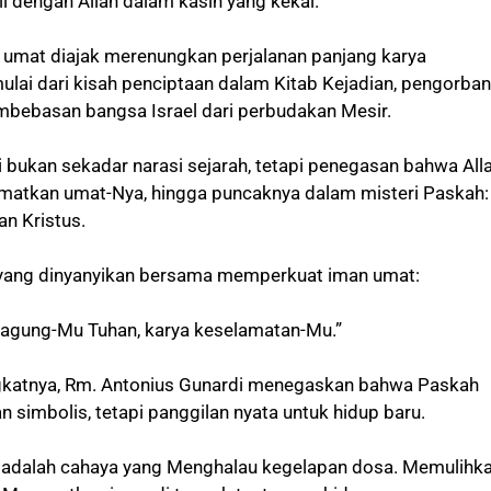
i dengan Allah dalam kasih yang kekal.
, umat diajak merenungkan perjalanan panjang karya
ulai dari kisah penciptaan dalam Kitab Kejadian, pengorba
bebasan bangsa Israel dari perbudakan Mesir.
 bukan sekadar narasi sejarah, tetapi penegasan bahwa All
amatkan umat-Nya, hingga puncaknya dalam misteri Paskah:
n Kristus.
ang dinyanyikan bersama memperkuat iman umat:
 agung-Mu Tuhan, karya keselamatan-Mu.”
gkatnya, Rm. Antonius Gunardi menegaskan bahwa Paskah
 simbolis, tetapi panggilan nyata untuk hidup baru.
 adalah cahaya yang Menghalau kegelapan dosa. Memulihk