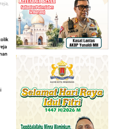
eja,
olik
eja
iman
i