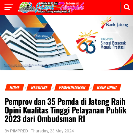
HOME
HEADLINE
PEMERINTAHAN
RAIH OPINI
›
›
›
Pemprov dan 35 Pemda di Jateng Raih
Opini Kualitas Tinggi Pelayanan Publik
2023 dari Ombudsman RI
By
PIMPRED
-
Thursday, 23 May 2024