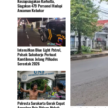
Kesiapsiagakan Karhutla,
Siagakan 479 Personel Hadapi
Ancaman Kebakar
Intensifkan Blue Light Patrol,
Polsek Sukoharjo Perkuat
Kamtibmas Jelang Pilkades
Serentak 2026
Polresta Surakarta Gerak Cepat
Amankan Pria Diduga Mabuk