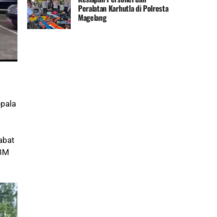
Peralatan Karhutla di Polresta
Magelang
epala
abat
KBM