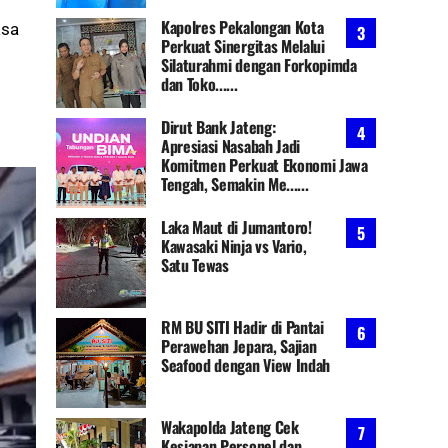
Kapolres Pekalongan Kota
asa
Perkuat Sinergitas Melalui
Silaturahmi dengan Forkopimda
dan Toko......
g
Dirut Bank Jateng:
Apresiasi Nasabah Jadi
Komitmen Perkuat Ekonomi Jawa
Tengah, Semakin Me......
Laka Maut di Jumantoro!
Kawasaki Ninja vs Vario,
Satu Tewas
RM BU SITI Hadir di Pantai
Perawehan Jepara, Sajian
Seafood dengan View Indah
Wakapolda Jateng Cek
Kesiapan Personel dan