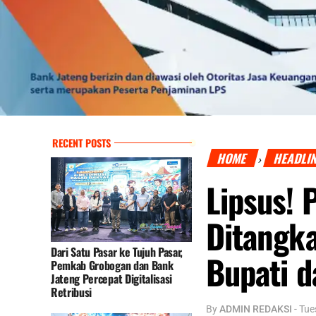
RECENT POSTS
HOME
HEADLI
›
Lipsus! 
Ditangka
Dari Satu Pasar ke Tujuh Pasar,
Bupati 
Pemkab Grobogan dan Bank
Jateng Percepat Digitalisasi
Retribusi
By
ADMIN REDAKSI
-
Tue