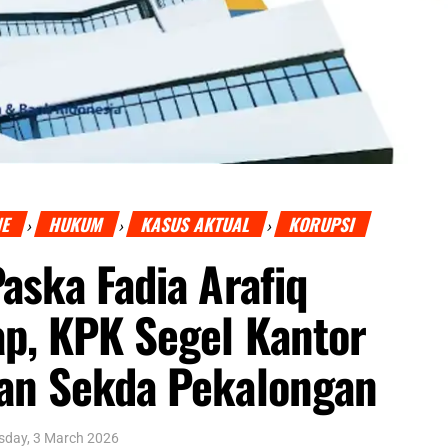
NE
HUKUM
KASUS AKTUAL
KORUPSI
›
›
›
Paska Fadia Arafiq
p, KPK Segel Kantor
dan Sekda Pekalongan
sday, 3 March 2026