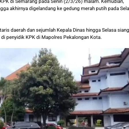
 KPK di Semarang pada Senin (2/3/26) malam. Kemudian,
ngga akhirnya digelandang ke gedung merah putih pada Sel
taris daerah dan sejumlah Kepala Dinas hingga Selasa sian
a di penyidik KPK di Mapolres Pekalongan Kota.