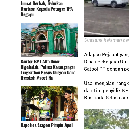
Jumat Berkah, Salurkan
Bantuan Kepada Petugas TPA
Degayu
Suasana halaman kant
Adapun Pejabat yang
Kantor BMT Alfa Dinar
Dinas Pekerjaan Umu
Digeledah, Polres Karanganyar
Satpol PP dengan pe
Tingkatkan Kasus Dugaan Dana
Nasabah Macet Na
Usai menjalani rang
dan Tim penyidik K
Bus pada Selasa sor
Kapolres Sragen Pimpin Apel