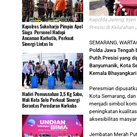
Kapolda Jateng, Irje
Kapolres Sukoharjo Pimpin Apel
Presisi di Keluraha
Siaga Personel Hadapi
Ancaman Karhutla, Perkuat
SEMARANG, WARTAG
Sinergi Lintas In
Polda Jawa Tengah
Putih Presisi yang 
Banyumanik, Kota S
Kemala Bhayangkari
Peresmian dipusatka
Hadiri Pemusnahan 3,5 Kg Sabu,
Kota Semarang, dan 
Wali Kota Solo Perkuat Sinergi
menjadi simbol kom
Berantas Peredaran Narkoba
peningkatan kualitas
aksesibilitas masyar
Jembatan Merah Puti