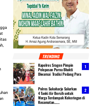
ngga
at
itas
h,
TRENDING
Kapolres Sragen Pimpin
h
Pelepasan Purna Bhakti
Diwarnai Tradisi Pedang Pora
Polres Sukoharjo Salurkan
tuhan
4 Tanki Air Bersih untuk
Warga Terdampak Kekeringan di
an
Kecamatan......