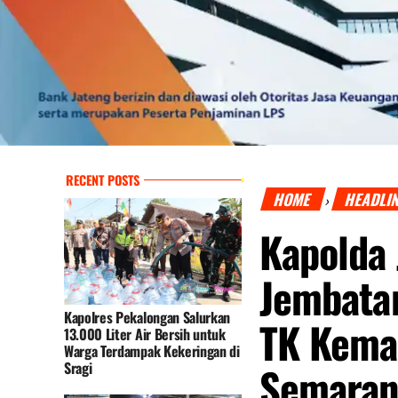
RECENT POSTS
HOME
HEADLI
›
Kapolda
Jembatan
Kapolres Pekalongan Salurkan
TK Kema
13.000 Liter Air Bersih untuk
Warga Terdampak Kekeringan di
Sragi
Semara