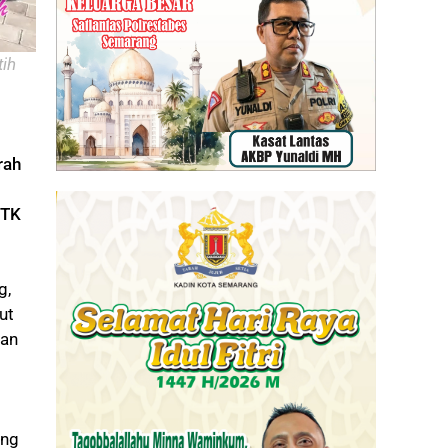
tih
rah
 TK
g,
ut
dan
ang