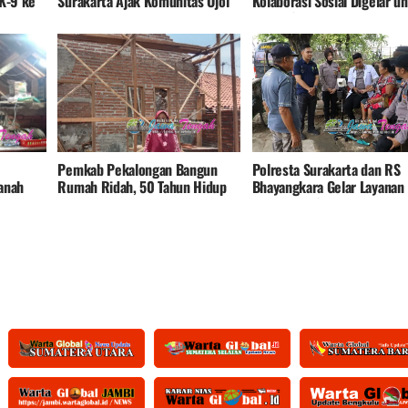
 K-9 ke
Surakarta Ajak Komunitas Ojol
Kolaborasi Sosial Digelar u
Wujudkan Keselamatan di Jalan
Warga Solo
Pemkab Pekalongan Bangun
Polresta Surakarta dan RS
anah
Rumah Ridah, 50 Tahun Hidup
Bhayangkara Gelar Layanan
ngan
Dirumah Tak Layak Huni
Kesehatan Gratis dan Bagik
mahnya
250 Paket Sembako pada W
h