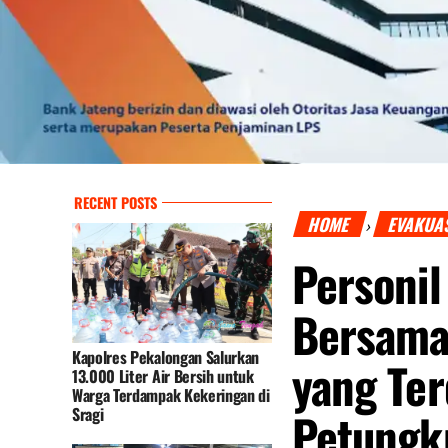
RECENT POSTS
HOME
EVAKUA
›
Personil
Bersama
Kapolres Pekalongan Salurkan
yang Te
13.000 Liter Air Bersih untuk
Warga Terdampak Kekeringan di
Sragi
Petungk