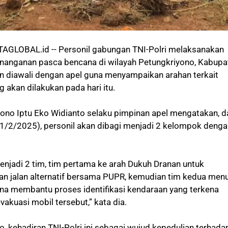
LOBAL.id -- Personil gabungan TNI-Polri melaksanakan
nanganan pasca bencana di wilayah Petungkriyono, Kabupa
n diawali dengan apel guna menyampaikan arahan terkait
 akan dilakukan pada hari itu.
ono Iptu Eko Widianto selaku pimpinan apel mengatakan, 
 (1/2/2025), personil akan dibagi menjadi 2 kelompok denga
menjadi 2 tim, tim pertama ke arah Dukuh Dranan untuk
 jalan alternatif bersama PUPR, kemudian tim kedua menu
na membantu proses identifikasi kendaraan yang terkena
akuasi mobil tersebut,” kata dia.
, kehadiran TNI-Polri ini sebagai wujud kepedulian terhada