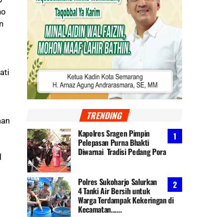
no
n
ati
TRENDING
aan
Kapolres Sragen Pimpin
Pelepasan Purna Bhakti
Diwarnai Tradisi Pedang Pora
l
Polres Sukoharjo Salurkan
4 Tanki Air Bersih untuk
Warga Terdampak Kekeringan di
Kecamatan......