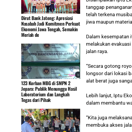
tanggap penanganan 
telah terkena musib
Dirut Bank Jateng: Apresiasi
jiwa maupun materia
Nasabah Jadi Komitmen Perkuat
Ekonomi Jawa Tengah, Semakin
Meriah de
Dalam kesempatan it
melakukan evakuasi 
jalan raya.
“Secara gotong royo
longsor dari lokasi 
alat berat juga sang
123 Korban MBG di SMPN 2
Jepara: Publik Menunggu Hasil
Laboratorium dan Langkah
Lebih lanjut, Iptu 
Tegas dari Pihak
dalam membantu war
“Kita juga melaksan
membuka akses jala