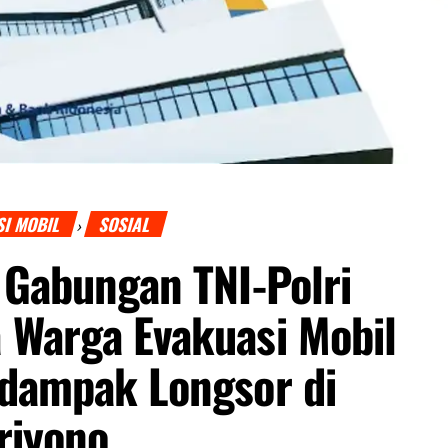
SI MOBIL
SOSIAL
›
 Gabungan TNI-Polri
 Warga Evakuasi Mobil
rdampak Longsor di
riyono