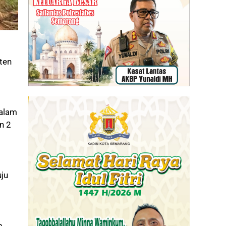
ten
dalam
n 2
ju
p