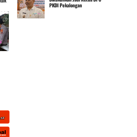
ntuk
PKDI Pekalongan
an
arga