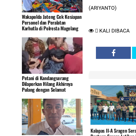
(ARIYANTO)
Wakapolda Jateng Cek Kesiapan
Personel dan Peralatan
Karhutla di Polresta Magelang
KALI DIBACA
Petani di Kandangserang
Dilaporkan Hilang Akhirnya
Pulang dengan Selamat
Kalapas II-A Sragen Ser