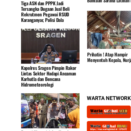
Bantuan Sarana Latihan
Tiga ASN dan PPPK Jadi
Polres Sragen
Tersangka Dugaan Jual Beli
Rekrutmen Pegawai RSUD
Karanganyar, Polisi Dala
Prihatin ! Atap Hampir
Menyentuh Kepala, Nurj
Warga Jeruksari Pekalo
Kapolres Sragen Pimpin Rakor
Menangis Berharap Ru
Lintas Sektor Hadapi Ancaman
Diperhatikan Pemerinta
Karhutla dan Bencana
Hidrometeorologi
WARTA NETWORK