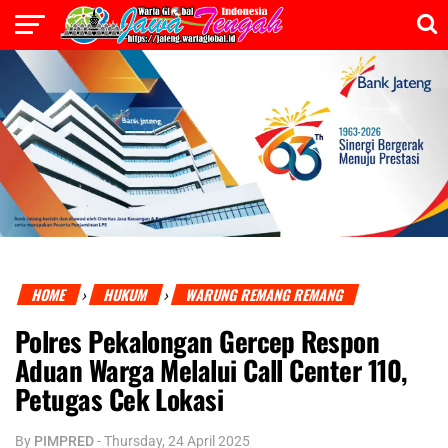
HOME
HUKUM
WARUNG REMANG REMANG
›
›
Polres Pekalongan Gercep Respon
Aduan Warga Melalui Call Center 110,
Petugas Cek Lokasi
By
PIMPRED
-
Thursday, 24 April 2025