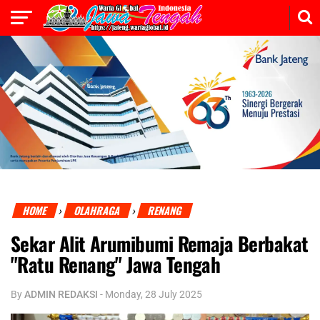
HOME
OLAHRAGA
RENANG
›
›
Sekar Alit Arumibumi Remaja Berbakat
"Ratu Renang" Jawa Tengah
By
ADMIN REDAKSI
-
Monday, 28 July 2025