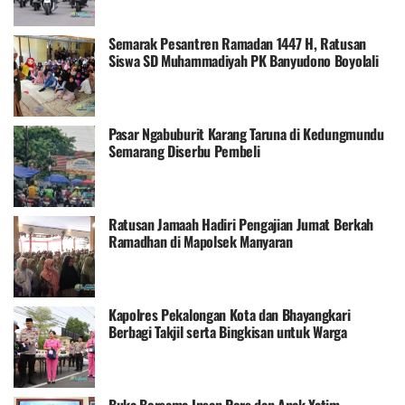
Semarak Pesantren Ramadan 1447 H, Ratusan
Siswa SD Muhammadiyah PK Banyudono Boyolali
Ikuti Ngabuburit
Pasar Ngabuburit Karang Taruna di Kedungmundu
Semarang Diserbu Pembeli
Ratusan Jamaah Hadiri Pengajian Jumat Berkah
Ramadhan di Mapolsek Manyaran
Kapolres Pekalongan Kota dan Bhayangkari
Berbagi Takjil serta Bingkisan untuk Warga
Masyarakat, Jelang Berbuka
Buka Bersama Insan Pers dan Anak Yatim,