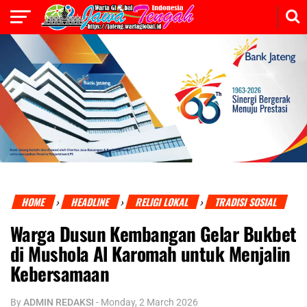
HOME
HEADLINE
RELIGI LOKAL
TRADISI SOSIAL
›
›
›
Warga Dusun Kembangan Gelar Bukbet
di Mushola Al Karomah untuk Menjalin
Kebersamaan
By
ADMIN REDAKSI
-
Monday, 2 March 2026