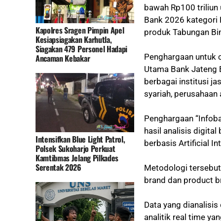
bawah Rp100 triliun 
Bank 2026 kategori K
Kapolres Sragen Pimpin Apel
produk Tabungan Bi
Kesiapsiagakan Karhutla,
Siagakan 479 Personel Hadapi
Penghargaan untuk c
Ancaman Kebakar
Utama Bank Jateng 
berbagai institusi j
syariah, perusahaan 
Penghargaan “Infoba
hasil analisis digi
Intensifkan Blue Light Patrol,
berbasis Artificial In
Polsek Sukoharjo Perkuat
Kamtibmas Jelang Pilkades
Serentak 2026
Metodologi tersebut
brand dan product b
Data yang dianalisis
analitik real time ya