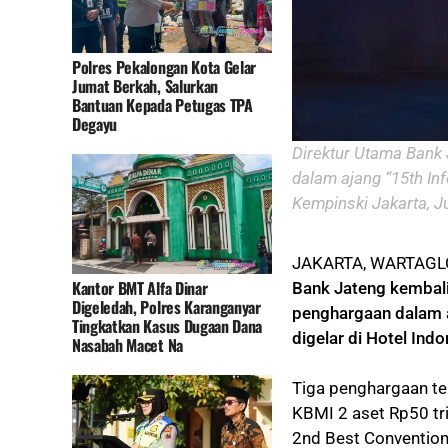
Polres Pekalongan Kota Gelar
Jumat Berkah, Salurkan
Bantuan Kepada Petugas TPA
Degayu
Direktur Utama Bank
dalam ajang “15th Inf
Kempinski Jakarta, J
JAKARTA, WARTAGLO
Kantor BMT Alfa Dinar
Bank Jateng kembali
Digeledah, Polres Karanganyar
penghargaan dalam a
Tingkatkan Kasus Dugaan Dana
digelar di Hotel Ind
Nasabah Macet Na
Tiga penghargaan te
KBMI 2 aset Rp50 tri
2nd Best Convention