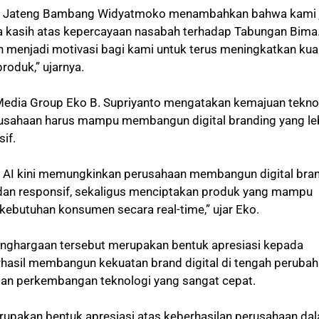
nk Jateng Bambang Widyatmoko menambahkan bahwa kami 
 kasih atas kepercayaan nasabah terhadap Tabungan Bima
n menjadi motivasi bagi kami untuk terus meningkatkan kual
roduk,” ujarnya.
edia Group Eko B. Supriyanto mengatakan kemajuan tekno
usahaan harus mampu membangun digital branding yang le
sif.
 AI kini memungkinkan perusahaan membangun digital bra
 dan responsif, sekaligus menciptakan produk yang mampu
kebutuhan konsumen secara real-time,” ujar Eko.
nghargaan tersebut merupakan bentuk apresiasi kepada
hasil membangun kekuatan brand digital di tengah peruba
an perkembangan teknologi yang sangat cepat.
rupakan bentuk apresiasi atas keberhasilan perusahaan da