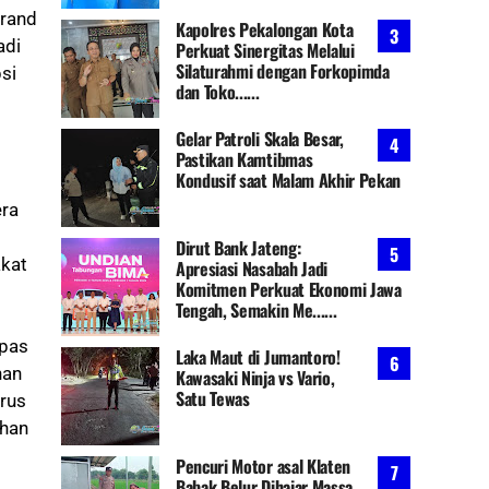
brand
Kapolres Pekalongan Kota
adi
Perkuat Sinergitas Melalui
Silaturahmi dengan Forkopimda
si
dan Toko......
Gelar Patroli Skala Besar,
Pastikan Kamtibmas
Kondusif saat Malam Akhir Pekan
era
Dirut Bank Jateng:
akat
Apresiasi Nasabah Jadi
Komitmen Perkuat Ekonomi Jawa
Tengah, Semakin Me......
epas
Laka Maut di Jumantoro!
han
Kawasaki Ninja vs Vario,
Satu Tewas
rus
uhan
Pencuri Motor asal Klaten
Babak Belur Dihajar Massa