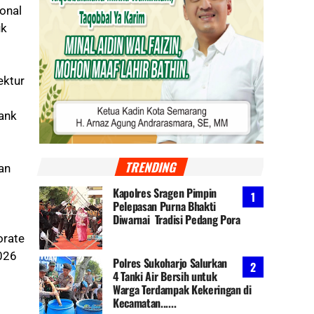
ional
uk
ektur
bank
TRENDING
an
Kapolres Sragen Pimpin
Pelepasan Purna Bhakti
Diwarnai Tradisi Pedang Pora
orate
2026
Polres Sukoharjo Salurkan
4 Tanki Air Bersih untuk
Warga Terdampak Kekeringan di
Kecamatan......