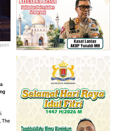
gaan
ga
ang
i
, The