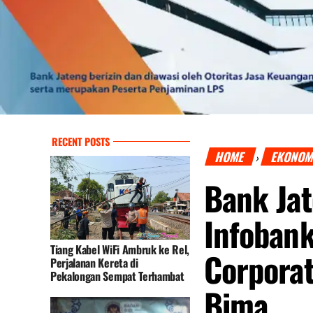
RECENT POSTS
HOME
EKONOM
›
Bank Ja
Infoban
Tiang Kabel WiFi Ambruk ke Rel,
Corporat
Perjalanan Kereta di
Pekalongan Sempat Terhambat
Bima