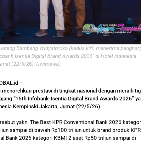
 Jateng Bambang Widyatmoko (kedua kiri) menerima penghar
obank-Isentia Digital Brand Awards 2026” di Hotel Indonesia
umat (22/5/26). (Istimewa)
BAL.id --
 menorehkan prestasi di tingkat nasional dengan meraih ti
jang “15th Infobank-Isentia Digital Brand Awards 2026” y
onesia Kempinski Jakarta, Jumat (22/5/26).
rsebut yakni The Best KPR Conventional Bank 2026 kategor
liun sampai di bawah Rp100 triliun untuk brand produk KPR
al Bank 2026 kategori KBMI 2 aset Rp50 triliun sampai di