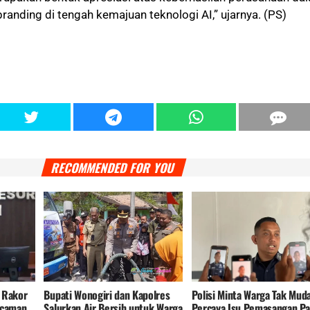
anding di tengah kemajuan teknologi AI,” ujarnya. (PS)
RECOMMENDED FOR YOU
 Rakor
Bupati Wonogiri dan Kapolres
Polisi Minta Warga Tak Mud
ncaman
Salurkan Air Bersih untuk Warga
Percaya Isu Pemasangan Pa