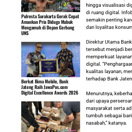
hingga visualisasi d
di ruang digital. In
Polresta Surakarta Gerak Cepat
semakin penting kare
Amankan Pria Diduga Mabuk
Mengamuk di Depan Gerbang
dan loyalitas konsu
UNS
Direktur Utama Ba
tersebut menjadi be
memperkuat layanan
digital. “Penghargaa
kualitas layanan, m
terhadap Bank Jate
Berkat Bima Mobile, Bank
Jateng Raih JawaPos.com
Digital Excellence Awards 2026
Menurutnya, keberha
dari upaya perseroa
masyarakat serta ad
tumbuh sebagai bank
nasabah,” katanya.