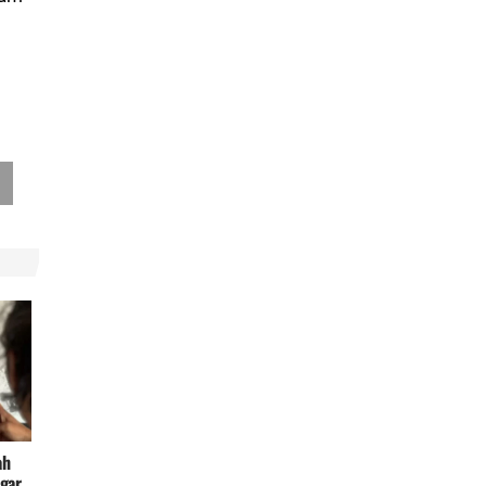
ah
gar