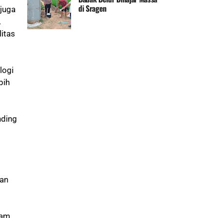
di Sragen
juga
.
itas
logi
bih
nding
han
lam