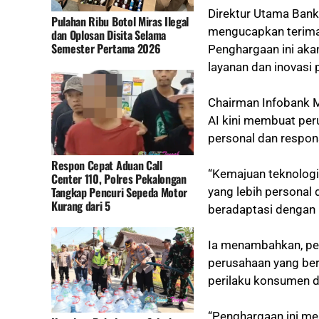
Direktur Utama Ba
Pulahan Ribu Botol Miras Ilegal
mengucapkan terima
dan Oplosan Disita Selama
Semester Pertama 2026
Penghargaan ini aka
layanan dan inovasi p
Chairman Infobank M
AI kini membuat per
personal dan respon
Respon Cepat Aduan Call
“Kemajuan teknologi
Center 110, Polres Pekalongan
Tangkap Pencuri Sepeda Motor
yang lebih personal
Kurang dari 5
beradaptasi dengan 
Ia menambahkan, pe
perusahaan yang ber
perilaku konsumen d
“Penghargaan ini me