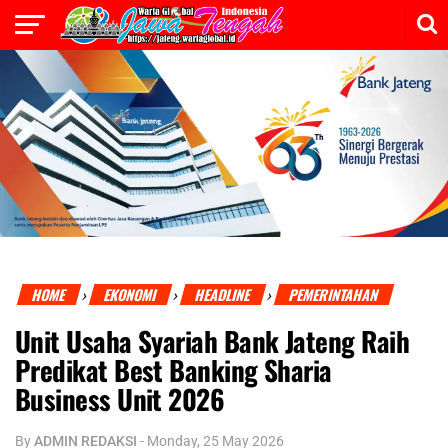
HOME
EKONOMI
HEADLINE
PEMERINTAHAN
›
›
›
Unit Usaha Syariah Bank Jateng Raih
Predikat Best Banking Sharia
Business Unit 2026
By
ADMIN REDAKSI
-
Monday, 25 May 2026