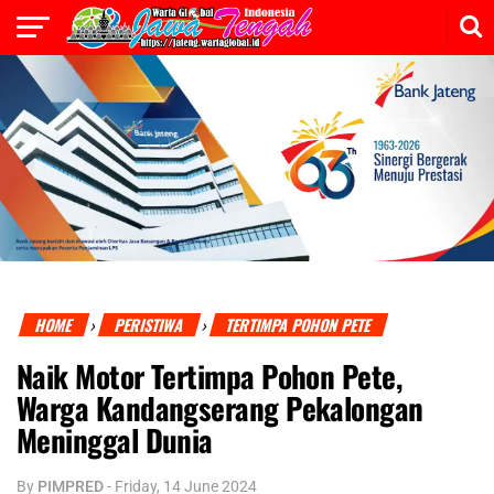
HOME
PERISTIWA
TERTIMPA POHON PETE
›
›
Naik Motor Tertimpa Pohon Pete,
Warga Kandangserang Pekalongan
Meninggal Dunia
By
PIMPRED
-
Friday, 14 June 2024