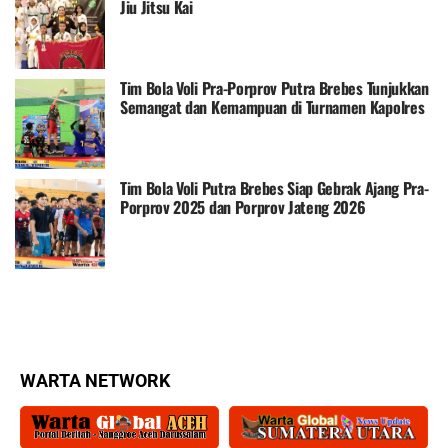
Jiu Jitsu Kai
Tim Bola Voli Pra-Porprov Putra Brebes Tunjukkan
Semangat dan Kemampuan di Turnamen Kapolres
Tegal Open Cup 2025
Tim Bola Voli Putra Brebes Siap Gebrak Ajang Pra-
Porprov 2025 dan Porprov Jateng 2026
WARTA NETWORK