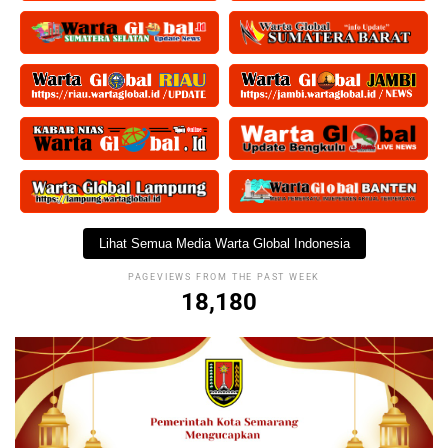
Lihat Semua Media Warta Global Indonesia
PAGEVIEWS FROM THE PAST WEEK
18,180