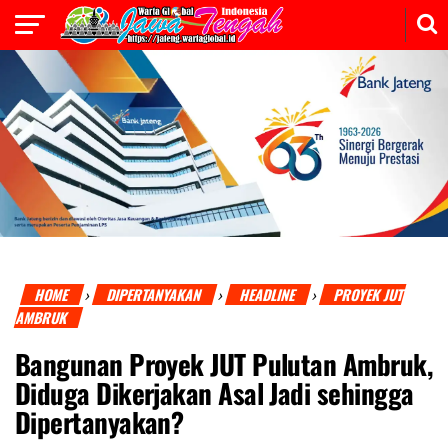
HOME
DIPERTANYAKAN
HEADLINE
PROYEK JUT
›
›
›
AMBRUK
Bangunan Proyek JUT Pulutan Ambruk,
Diduga Dikerjakan Asal Jadi sehingga
Dipertanyakan?