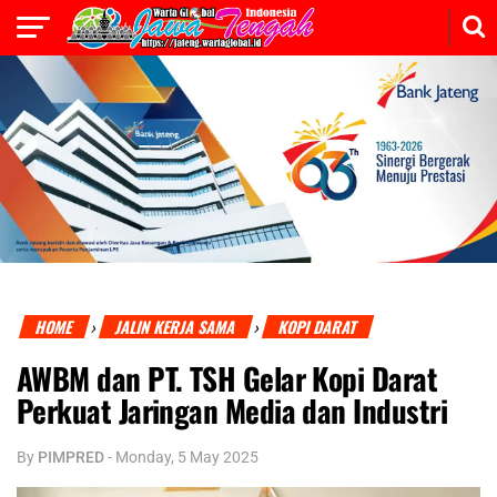
HOME
JALIN KERJA SAMA
KOPI DARAT
›
›
AWBM dan PT. TSH Gelar Kopi Darat
Perkuat Jaringan Media dan Industri
By
PIMPRED
-
Monday, 5 May 2025